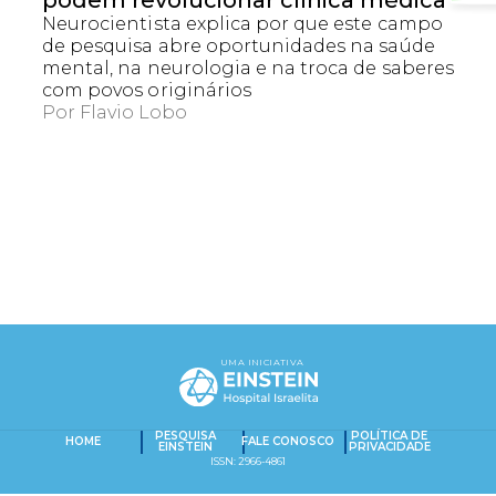
podem revolucionar clínica médica”
Neurocientista explica por que este campo
de pesquisa abre oportunidades na saúde
mental, na neurologia e na troca de saberes
com povos originários
Por
Flavio Lobo
EXACT MATCHES ONLY
SEARCH IN TITLE
UMA INICIATIVA
PESQUISAR NO CONTEÚDO
Captcha obrigatório
Seu e-mail foi cadastrado com sucesso!
PESQUISA
POLÍTICA DE
HOME
FALE CONOSCO
EINSTEIN
PRIVACIDADE
ISSN: 2966-4861