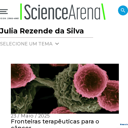
ISSN: 2966-4861
Julia Rezende da Silva
SELECIONE UM TEMA
23 / Maio / 2025
Fronteiras terapêuticas para o