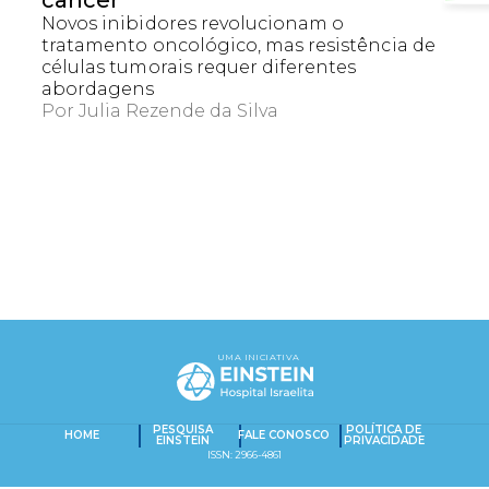
câncer
Novos inibidores revolucionam o
tratamento oncológico, mas resistência de
células tumorais requer diferentes
abordagens
Por
Julia Rezende da Silva
EXACT MATCHES ONLY
SEARCH IN TITLE
UMA INICIATIVA
PESQUISAR NO CONTEÚDO
Captcha obrigatório
Seu e-mail foi cadastrado com sucesso!
PESQUISA
POLÍTICA DE
HOME
FALE CONOSCO
EINSTEIN
PRIVACIDADE
ISSN: 2966-4861