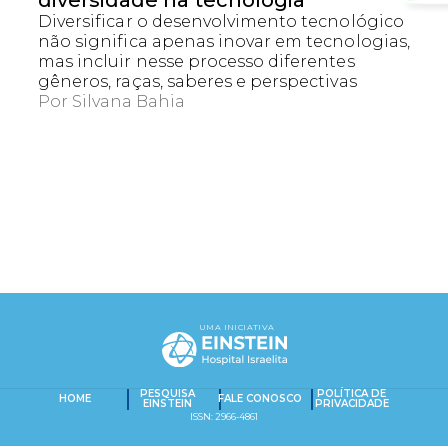
diversidade na tecnologia
Diversificar o desenvolvimento tecnológico
não significa apenas inovar em tecnologias,
mas incluir nesse processo diferentes
gêneros, raças, saberes e perspectivas
Por
Silvana Bahia
EXACT MATCHES ONLY
SEARCH IN TITLE
UMA INICIATIVA
PESQUISAR NO CONTEÚDO
Captcha obrigatório
Seu e-mail foi cadastrado com sucesso!
PESQUISA
POLÍTICA DE
HOME
FALE CONOSCO
EINSTEIN
PRIVACIDADE
ISSN: 2966-4861