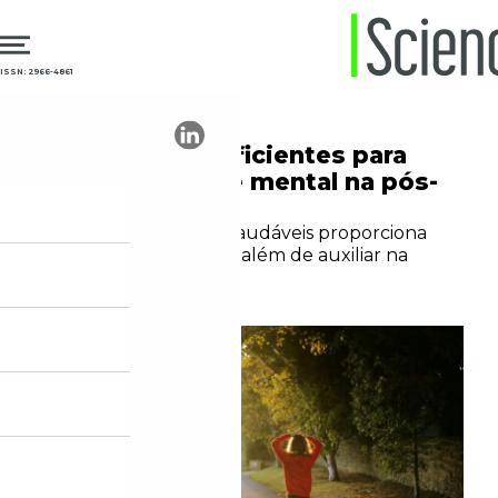
ISSN: 2966-4861
04.03.2026
Saúde Mental
4 estratégias eficientes para
cuidar da saúde mental na pós-
graduação
A adoção de hábitos saudáveis proporciona
bem-estar emocional, além de auxiliar na
produtividade
Redação