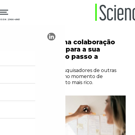
ISSN: 2966-4861
12.03.2026
Colaboração
Como iniciar uma colaboração
interdisciplinar para a sua
pesquisa? Veja o passo a
passo
Relacionar-se com pesquisadores de outras
áreas é fundamental no momento de
desenvolver um projeto mais rico.
Redação