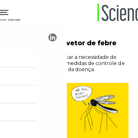
ISSN: 2966-4861
09.01.2024
Epidemiologia
Potencial novo vetor de febre
amarela
Ferramenta pode indicar a necessidade de
ajustes na vigilância e medidas de controle de
espécies transmissoras da doença
Redação