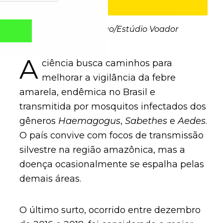
Ilustração: Walter Rego/Estúdio Voador
A
ciência busca caminhos para
melhorar a vigilância da febre
amarela, endêmica no Brasil e
transmitida por mosquitos infectados dos
gêneros
Haemagogus
,
Sabethes
e
Aedes
.
O país convive com focos de transmissão
silvestre na região amazônica, mas a
Captcha obrigatório
Seu e-mail foi cadastrado com sucesso!
doença ocasionalmente se espalha pelas
demais áreas.
O último surto, ocorrido entre dezembro