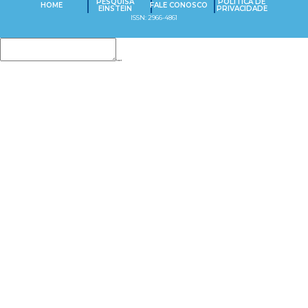
PESQUISA
POLÍTICA DE
HOME
FALE CONOSCO
EINSTEIN
PRIVACIDADE
ISSN: 2966-4861
Insert