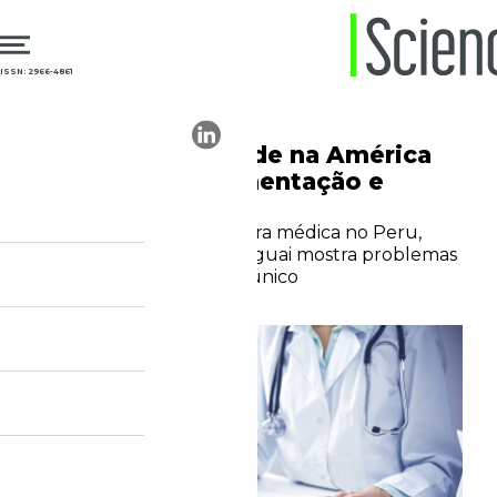
ISSN: 2966-4861
13.02.2024
Saúde Pública
Sistemas de saúde na América
Latina têm fragmentação e
desigualdades
Estudo sobre a cobertura médica no Peru,
México, Colômbia e Uruguai mostra problemas
da falta de um sistema único
Redação