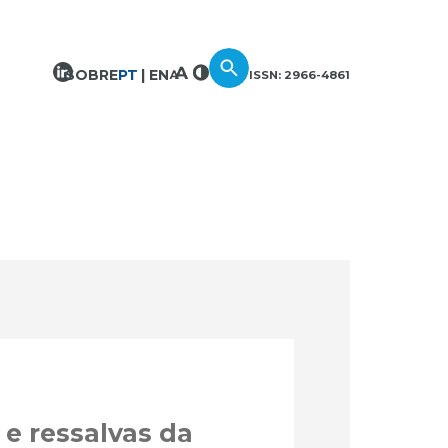
SOBRE
PT
EN
ISSN: 2966-4861
 e ressalvas da