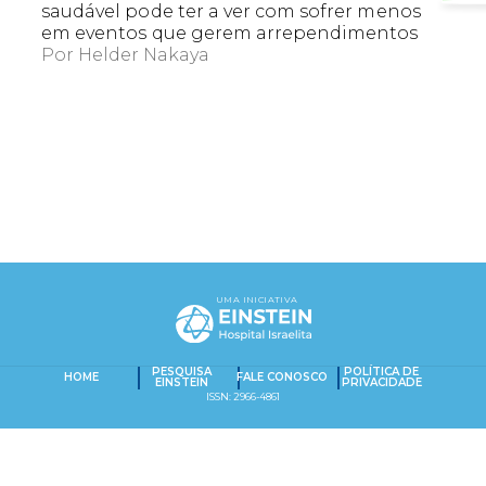
saudável pode ter a ver com sofrer menos
em eventos que gerem arrependimentos
Por
Helder Nakaya
EXACT MATCHES ONLY
UMA INICIATIVA
SEARCH IN TITLE
PESQUISAR NO CONTEÚDO
PESQUISA
POLÍTICA DE
HOME
FALE CONOSCO
Captcha obrigatório
EINSTEIN
PRIVACIDADE
Seu e-mail foi cadastrado com sucesso!
ISSN: 2966-4861