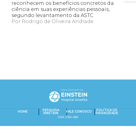
reconhecem os benefícios concretos da
ciência em suas experiências pessoais,
segundo levantamento da ASTC
Por
Rodrigo de Oliveira Andrade
EXACT MATCHES ONLY
SEARCH IN TITLE
UMA INICIATIVA
PESQUISAR NO CONTEÚDO
Captcha obrigatório
Seu e-mail foi cadastrado com sucesso!
PESQUISA
POLÍTICA DE
HOME
FALE CONOSCO
EINSTEIN
PRIVACIDADE
ISSN: 2966-4861