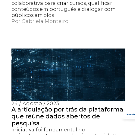
colaborativa para criar cursos, qualificar
conteúdos em português e dialogar com
públicos amplos
Por
Gabriela Monteiro
24 / Agosto / 2023
Captcha obrigatório
Seu e-mail foi cadastrado com sucesso!
A articulação por trás da plataforma
que reúne dados abertos de
pesquisa
Iniciativa foi fundamental no