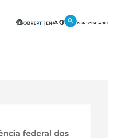
SOBRE
PT
EN
ISSN: 2966-4861
iência federal dos