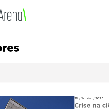
ores
28 / Janeiro / 2026
Crise na c