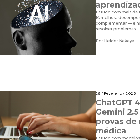
aprendiza
Estudo com mais de m
IA melhora desempen
complementar — e não
resolver problemas
Por
Helder Nakaya
26 / Fevereiro / 2026
ChatGPT 4
Gemini 2.
provas de 
médica
Estudo com modelos