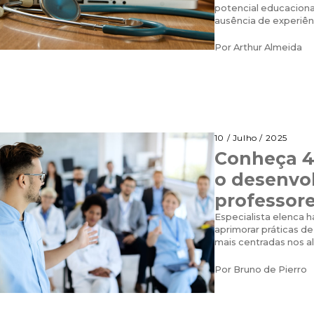
potencial educacional
ausência de experiên
Por
Arthur Almeida
10 / Julho / 2025
Conheça 4 
o desenvo
professor
Especialista elenca ha
aprimorar práticas d
mais centradas nos a
Por
Bruno de Pierro