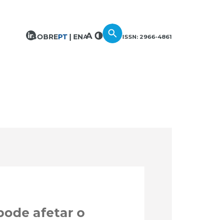
SOBRE
PT
EN
ISSN: 2966-4861
pode afetar o