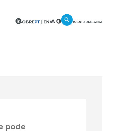
SOBRE
PT
EN
ISSN: 2966-4861
ue pode