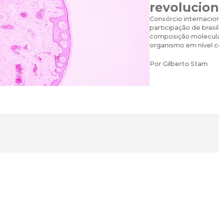
revolucion
Consórcio internacio
participação de brasi
composição molecula
organismo em nível c
Por
Gilberto Stam