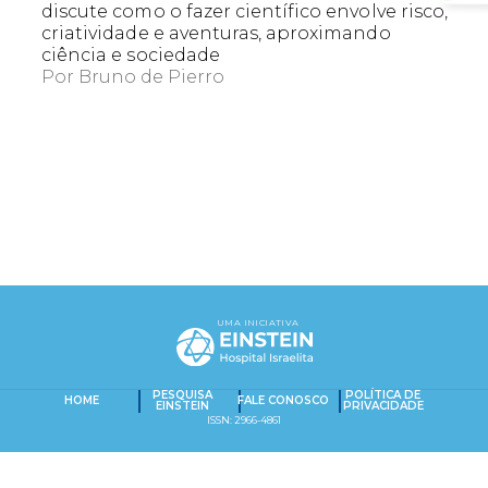
discute como o fazer científico envolve risco,
criatividade e aventuras, aproximando
ciência e sociedade
Por
Bruno de Pierro
EXACT MATCHES ONLY
SEARCH IN TITLE
UMA INICIATIVA
PESQUISAR NO CONTEÚDO
Captcha obrigatório
Seu e-mail foi cadastrado com sucesso!
PESQUISA
POLÍTICA DE
HOME
FALE CONOSCO
EINSTEIN
PRIVACIDADE
ISSN: 2966-4861