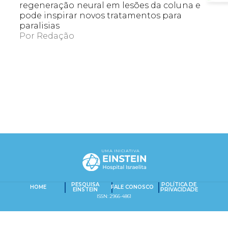
regeneração neural em lesões da coluna e
pode inspirar novos tratamentos para
paralisias
Por
Redação
EXACT MATCHES ONLY
SEARCH IN TITLE
UMA INICIATIVA
PESQUISAR NO CONTEÚDO
Captcha obrigatório
Seu e-mail foi cadastrado com sucesso!
PESQUISA
POLÍTICA DE
HOME
FALE CONOSCO
EINSTEIN
PRIVACIDADE
ISSN: 2966-4861