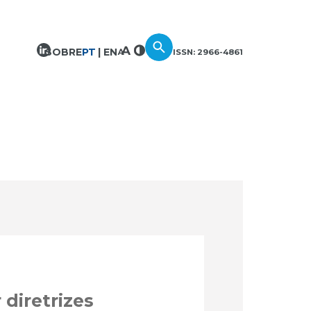
SOBRE
PT
EN
ISSN: 2966-4861
diretrizes