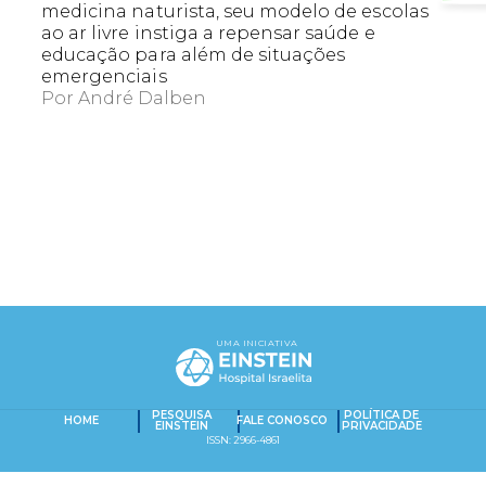
medicina naturista, seu modelo de escolas
ao ar livre instiga a repensar saúde e
educação para além de situações
emergenciais
Por
André Dalben
EXACT MATCHES ONLY
SEARCH IN TITLE
UMA INICIATIVA
PESQUISAR NO CONTEÚDO
Captcha obrigatório
Seu e-mail foi cadastrado com sucesso!
PESQUISA
POLÍTICA DE
HOME
FALE CONOSCO
EINSTEIN
PRIVACIDADE
ISSN: 2966-4861