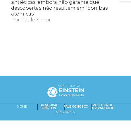
antiéticas, embora não garanta que
descobertas não resultem em “bombas
atômicas”
Por
Paulo Schor
EXACT MATCHES ONLY
SEARCH IN TITLE
UMA INICIATIVA
PESQUISAR NO CONTEÚDO
Captcha obrigatório
Seu e-mail foi cadastrado com sucesso!
PESQUISA
POLÍTICA DE
HOME
FALE CONOSCO
EINSTEIN
PRIVACIDADE
ISSN: 2966-4861