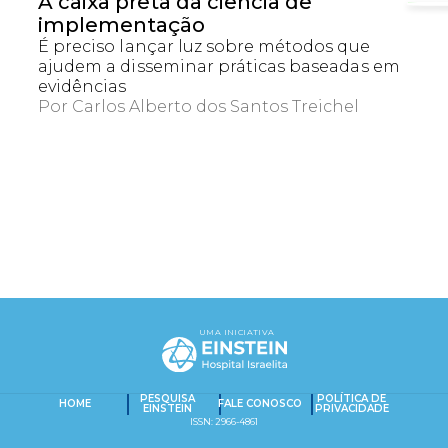
A caixa preta da ciência de
implementação
É preciso lançar luz sobre métodos que
ajudem a disseminar práticas baseadas em
evidências
Por
Carlos Alberto dos Santos Treichel
EXACT MATCHES ONLY
SEARCH IN TITLE
UMA INICIATIVA
PESQUISAR NO CONTEÚDO
Captcha obrigatório
Seu e-mail foi cadastrado com sucesso!
PESQUISA
POLÍTICA DE
HOME
FALE CONOSCO
EINSTEIN
PRIVACIDADE
ISSN: 2966-4861