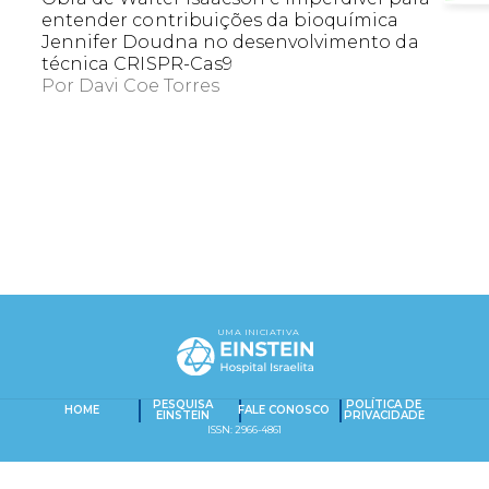
entender contribuições da bioquímica
Jennifer Doudna no desenvolvimento da
técnica CRISPR-Cas9
Por
Davi Coe Torres
EXACT MATCHES ONLY
SEARCH IN TITLE
UMA INICIATIVA
PESQUISAR NO CONTEÚDO
Captcha obrigatório
Seu e-mail foi cadastrado com sucesso!
PESQUISA
POLÍTICA DE
HOME
FALE CONOSCO
EINSTEIN
PRIVACIDADE
ISSN: 2966-4861