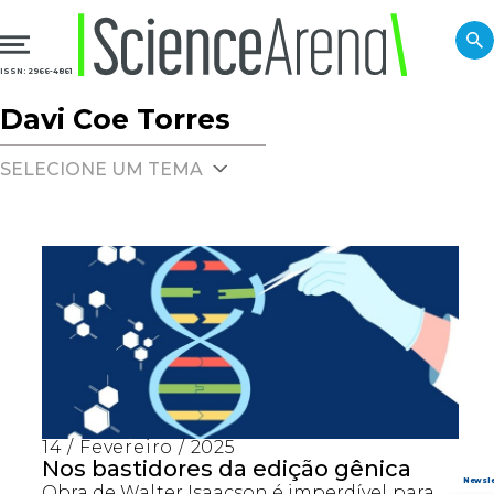
ISSN: 2966-4861
Davi Coe Torres
SELECIONE UM TEMA
14 / Fevereiro / 2025
Nos bastidores da edição gênica
Obra de Walter Isaacson é imperdível para