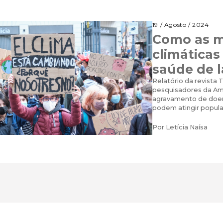
19 / Agosto / 2024
Como as 
climática
saúde de 
Relatório da revista
pesquisadores da Amé
agravamento de doe
podem atingir popul
Por
Letícia Naísa