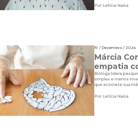
Por
Letícia Naísa
19 / Dezembro / 2024
Márcia Com
empatia c
Bióloga lidera pesqu
simples e menos inva
que acomete sua m
Por
Letícia Naísa