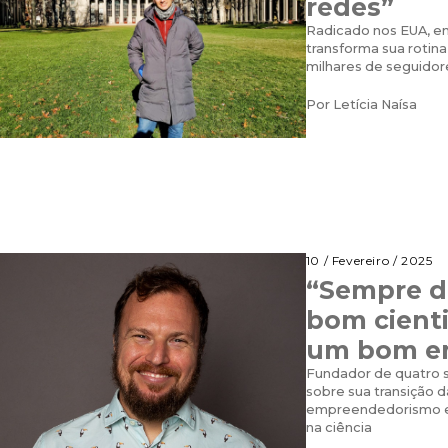
redes”
Radicado nos EUA, en
transforma sua rotin
milhares de seguidor
Por
Letícia Naísa
10 / Fevereiro / 2025
“Sempre d
bom cienti
um bom e
Fundador de quatro s
sobre sua transição 
empreendedorismo e 
na ciência