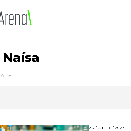
 Naísa
MA
30 / Janeiro / 2026