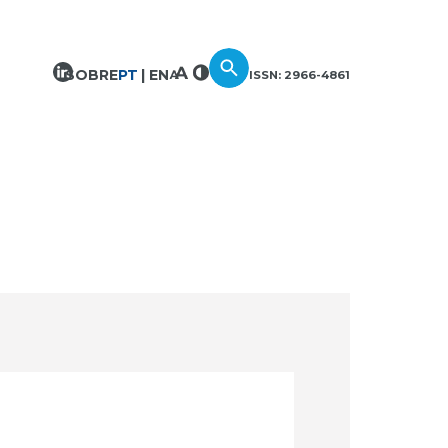
SOBRE
PT
EN
ISSN: 2966-4861