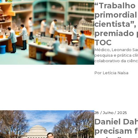
“Trabalho
primordial
cientista”,
premiado 
TOC
Médico, Leonardo Sar
pesquisa e prática clí
colaborativo da ciênc
Por
Letícia Naísa
28 / Julho / 2025
Daniel Dah
precisam f