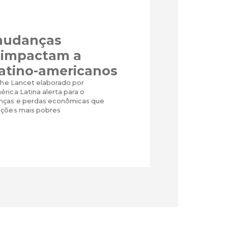
mudanças
s impactam a
latino-americanos
 The Lancet elaborado por
rica Latina alerta para o
nças e perdas econômicas que
ações mais pobres