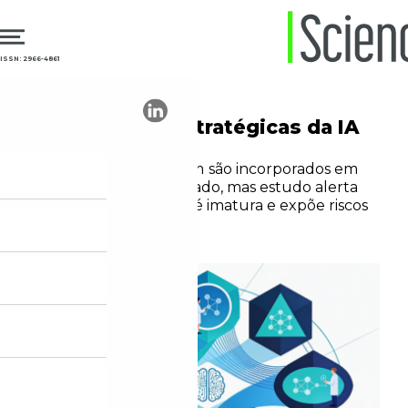
ISSN: 2966-4861
05.03.2026
Tecnologia
8 aplicações estratégicas da IA
na medicina
Modelos de linguagem são incorporados em
áreas centrais do cuidado, mas estudo alerta
que tecnologia ainda é imatura e expõe riscos
de viés e segurança
Marília Marasciulo