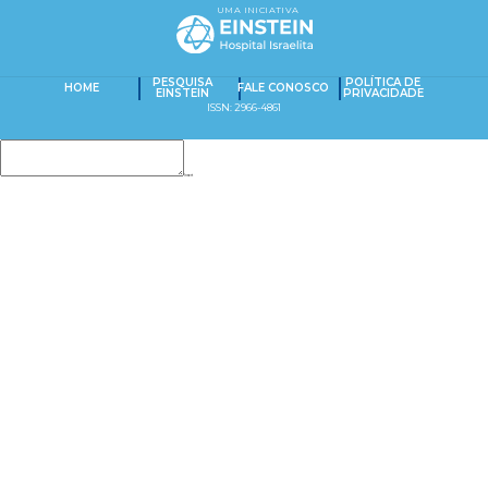
UMA INICIATIVA
PESQUISA
POLÍTICA DE
HOME
FALE CONOSCO
EINSTEIN
PRIVACIDADE
ISSN: 2966-4861
Insert