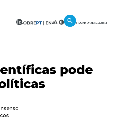
SOBRE
PT
EN
ISSN: 2966-4861
entíficas pode
líticas
consenso
icos