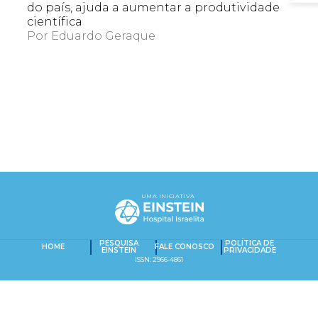
do país, ajuda a aumentar a produtividade
científica
Por
Eduardo Geraque
EXACT MATCHES ONLY
UMA INICIATIVA
SEARCH IN TITLE
PESQUISAR NO CONTEÚDO
PESQUISA
POLÍTICA DE
HOME
FALE CONOSCO
Captcha obrigatório
EINSTEIN
PRIVACIDADE
Seu e-mail foi cadastrado com sucesso!
ISSN: 2966-4861