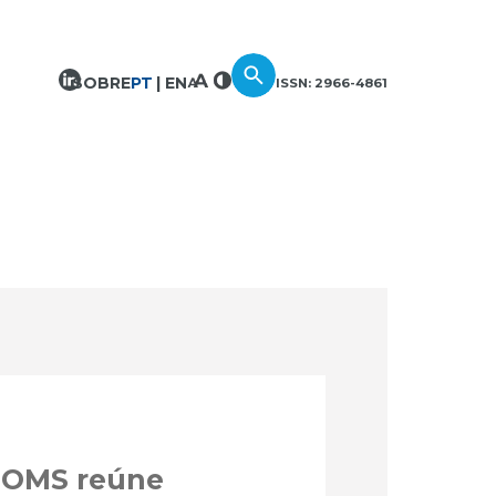
SOBRE
PT
EN
ISSN: 2966-4861
 OMS reúne