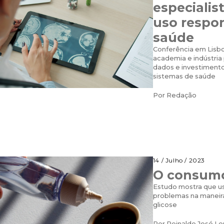
especialis
uso respon
saúde
Conferência em Lisboa
academia e indústria 
dados e investimento 
sistemas de saúde
Por
Redação
14 / Julho / 2023
O consumo
Estudo mostra que u
problemas na maneir
glicose
Por
Reinaldo José L