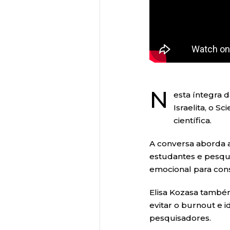
N
esta íntegra d
Israelita, o 
científica.
A conversa aborda a
estudantes e pesqui
emocional para const
Elisa Kozasa também
evitar o burnout e i
pesquisadores.