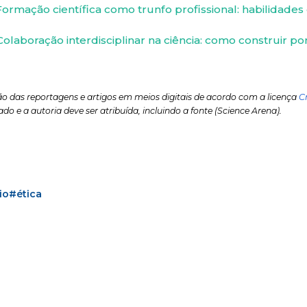
Formação científica como trunfo profissional: habilidades 
Colaboração interdisciplinar na ciência: como construir po
ão das reportagens e artigos em meios digitais de acordo com a licença
C
ado e a autoria deve ser atribuída, incluindo a fonte (Science Arena).
io
#ética