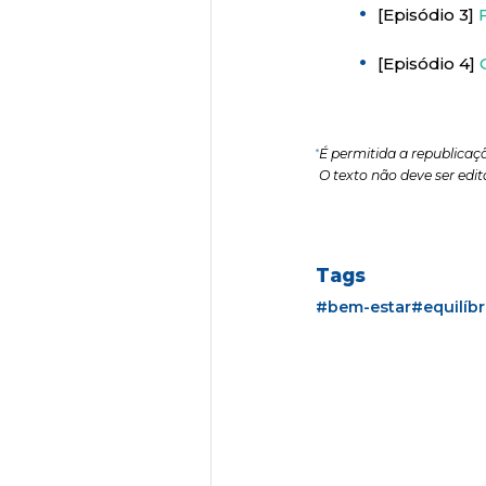
[Episódio 3]
[Episódio 4]
*
É permitida a republicaç
O texto não deve ser edit
Tags
#bem-estar
#equilíbr