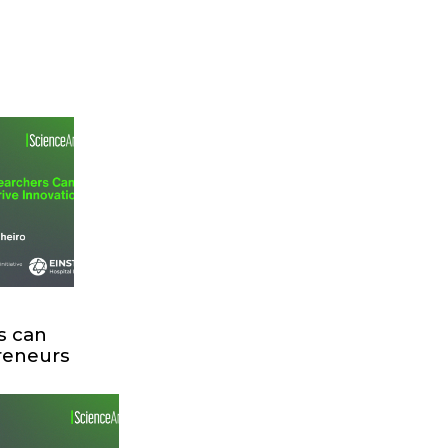
s can
reneurs