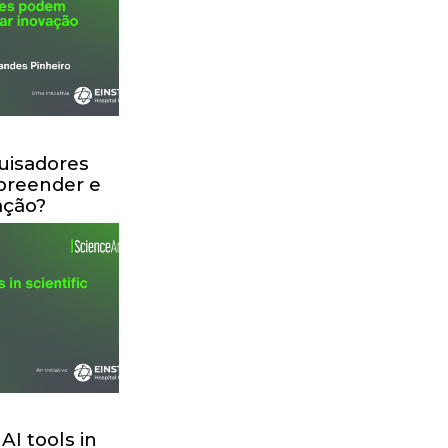
isadores
reender e
ação?
AI tools in