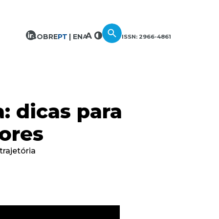
SOBRE
PT
EN
ISSN: 2966-4861
: dicas para
ores
rajetória