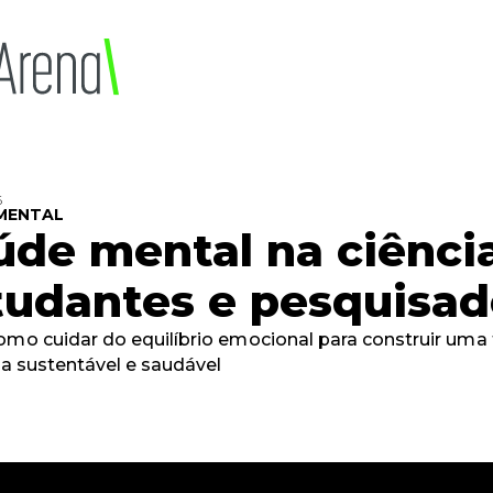
6
MENTAL
úde mental na ciência
tudantes e pesquisad
omo cuidar do equilíbrio emocional para construir uma t
ica sustentável e saudável