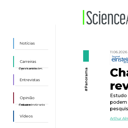
Notícias
11.06.2026
Carreiras
Ch
Panorama
Oportunidades
#Panorama
Entrevistas
rev
Estudo 
Opinião
podem a
Ensaios
Colunas
Leitura Indicada
pesqui
Vídeos
Arthur Al