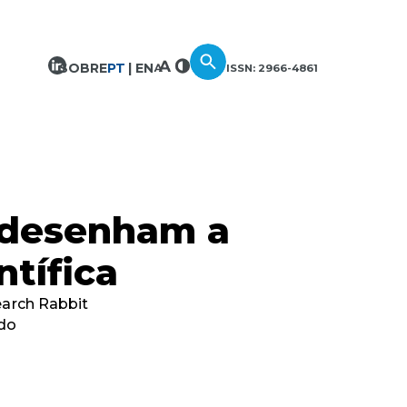
SOBRE
PT
EN
ISSN: 2966-4861
edesenham a
ntífica
earch Rabbit
 do