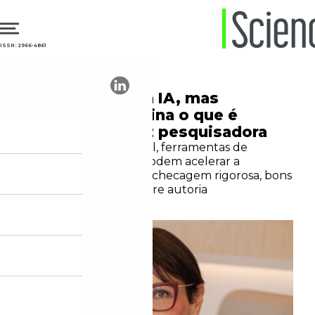
ISSN: 2966-4861
28.05.2026
Inteligência Artificial
“O risco não é a IA, mas
delegar à máquina o que é
intelectual”, diz pesquisadora
Para Fernanda Scussel, ferramentas de
inteligência artificial podem acelerar a
pesquisa, mas exigem checagem rigorosa, bons
prompts e clareza sobre autoria
Gabriela Monteiro