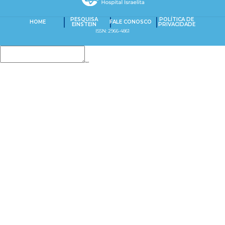
PESQUISA
POLÍTICA DE
HOME
FALE CONOSCO
EINSTEIN
PRIVACIDADE
ISSN: 2966-4861
Insert