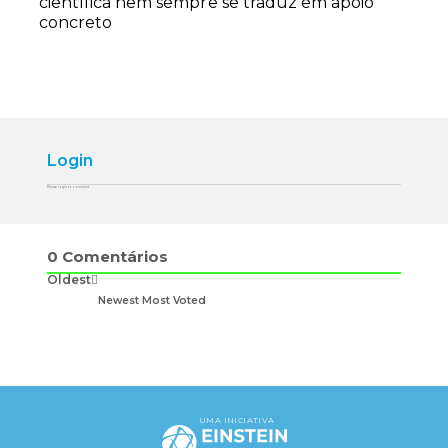
científica nem sempre se traduz em apoio
concreto
Login
Please login to comment
0
Comentários
Oldest
Newest
Most Voted
UMA INICIATIVA