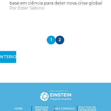
base em ciência para deter nova crise global
Por
Ester Sabino
1
2
NTERIOR
EXACT MATCHES ONLY
SEARCH IN TITLE
UMA INICIATIVA
PESQUISAR NO CONTEÚDO
PESQUISA
POLÍTICA DE
HOME
FALE CONOSCO
EINSTEIN
PRIVACIDADE