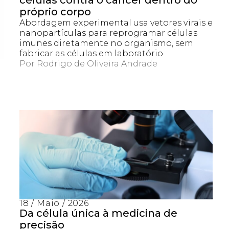
células contra o câncer dentro do
próprio corpo
Abordagem experimental usa vetores virais e
nanopartículas para reprogramar células
imunes diretamente no organismo, sem
fabricar as células em laboratório
Por
Rodrigo de Oliveira Andrade
Captcha obrigatório
Seu e-mail foi cadastrado com sucesso!
18 / Maio / 2026
Da célula única à medicina de
precisão