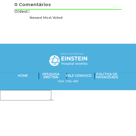
0
Comentários
Oldest
Newest
Most Voted
UMA INICIATIVA
PESQUISA
POLÍTICA DE
HOME
FALE CONOSCO
EINSTEIN
PRIVACIDADE
ISSN: 2966-4861
Insert