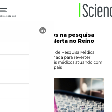
ISSN: 2966-4861
07.07.2025
Pesquisa clínica
Falta de médicos na pesquisa
clínica acende alerta no Reino
Unido
Relatório do Conselho de Pesquisa Médica
defende ação coordenada para reverter
declínio de profissionais médicos atuando com
pesquisa científica no país
Redação