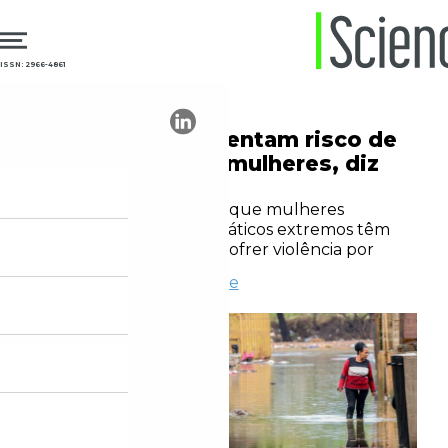
ISSN: 2966-4861
07.07.2025
Saúde Global
Inundações aumentam risco de
violência contra mulheres, diz
estudo
Pesquisa global mostra que mulheres
expostas a eventos climáticos extremos têm
10,7% mais chances de sofrer violência por
parceiro íntimo
Rodrigo Oliveira Andrade