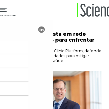
ISSN: 2966-4861
25.09.2025
Clima e Saúde
Mayo Clinic aposta em rede
global de dados para enfrentar
crise climática
Eric Harnisch, da Mayo Clinic Platform, defende
compartilhamento de dados para mitigar
impactos do clima na saúde
Bruno de Pierro