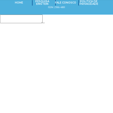
PESQUISA
POLÍTICA DE
HOME
FALE CONOSCO
EINSTEIN
PRIVACIDADE
ISSN: 2966-4861
Insert