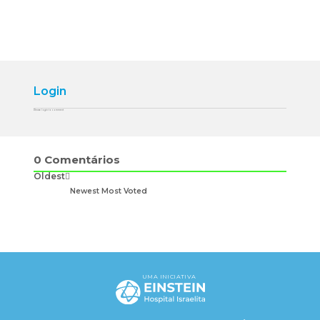
Login
Please login to comment
0
Comentários
Oldest
Newest
Most Voted
UMA INICIATIVA