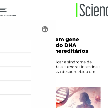
ISSN: 2966-4861
11.02.2026
Mutação inédita em gene
ligado ao reparo do DNA
esclarece casos hereditários
de câncer
Descoberta ajuda a explicar a síndrome de
Lynch, condição associada a tumores intestinais
e uterinos que ainda passa despercebida em
muitas famílias
Arthur Almeida