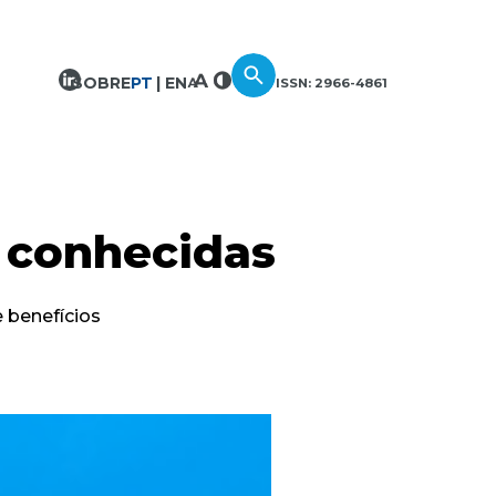
SOBRE
PT
EN
ISSN: 2966-4861
 conhecidas
 benefícios