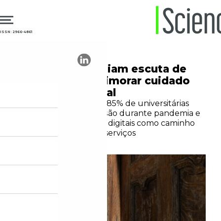
ISSN: 2966-4861
21.05.2026
Saúde Mental
Pesquisas ampliam escuta de
jovens para aprimorar cuidado
em saúde mental
Estudos revelam que 85% de universitárias
apresentaram depressão durante pandemia e
apontam ferramentas digitais como caminho
para ampliar acesso a serviços
Samuel Fernandes