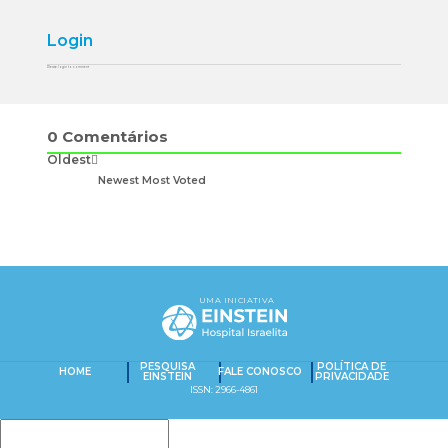
Login
Please login to comment
0
Comentários
Oldest
Newest
Most Voted
UMA INICIATIVA
PESQUISA
POLÍTICA DE
HOME
FALE CONOSCO
EINSTEIN
PRIVACIDADE
ISSN: 2966-4861