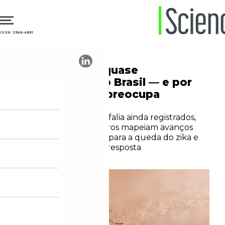
ISSN: 2966-4861
20.05.2026
Epidemiologia
Por que o zika quase
desapareceu no Brasil — e por
que isso ainda preocupa
cientistas
Com casos de microcefalia ainda registrados,
pesquisadores brasileiros mapeiam avanços
desde 2015, hipóteses para a queda do zika e
perguntas ainda sem resposta
Daniel Dieb