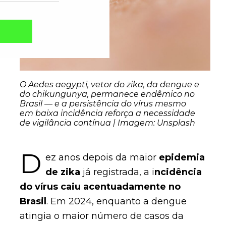
O Aedes aegypti, vetor do zika, da dengue e
do chikungunya, permanece endêmico no
Brasil — e a persistência do vírus mesmo
em baixa incidência reforça a necessidade
de vigilância contínua | Imagem: Unsplash
D
ez anos depois da maior
epidemia
Captcha obrigatório
Seu e-mail foi cadastrado com sucesso!
de zika
já registrada, a i
ncidência
do vírus caiu acentuadamente no
Brasil
. Em 2024, enquanto a dengue
atingia o maior número de casos da