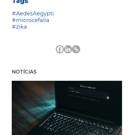
Tags
#AedesAegypti
#microcefalia
#zika
NOTÍCIAS