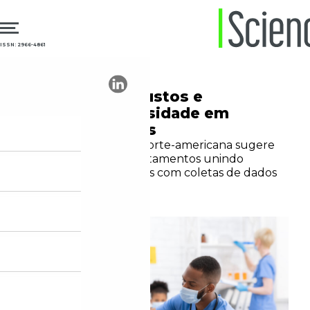
ISSN: 2966-4861
14.01.2025
Pesquisa clínica
Para diminuir custos e
aumentar diversidade em
estudos clínicos
Agência reguladora norte-americana sugere
analisar eficácia de tratamentos unindo
estudos observacionais com coletas de dados
específicas
Redação