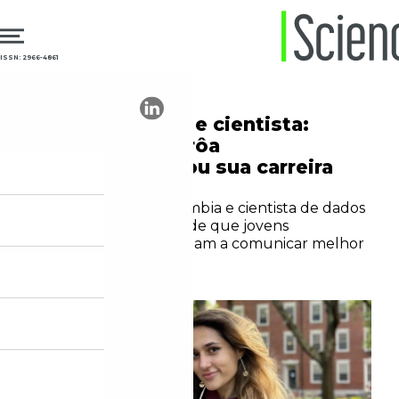
ISSN: 2966-4861
26.05.2026
Comunicação
Mezzo-soprano e cientista:
como Renata Prôa
internacionalizou sua carreira
na pesquisa
Doutoranda em Columbia e cientista de dados
no Einstein, ela defende que jovens
pesquisadores aprendam a comunicar melhor
suas trajetórias
Gabriela Monteiro