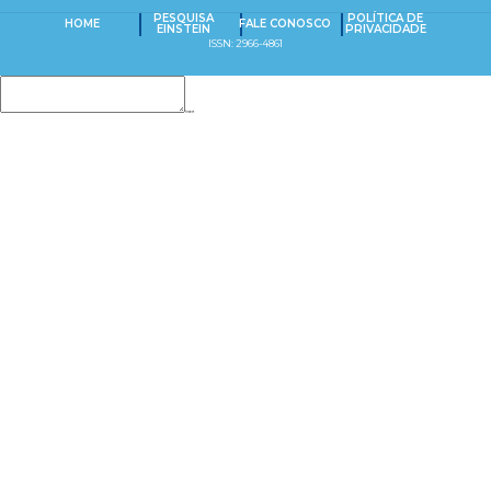
PESQUISA
POLÍTICA DE
HOME
FALE CONOSCO
EINSTEIN
PRIVACIDADE
ISSN: 2966-4861
Insert