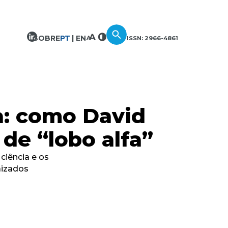
SOBRE
PT
EN
ISSN: 2966-4861
a: como David
de “lobo alfa”
ciência e os
aizados