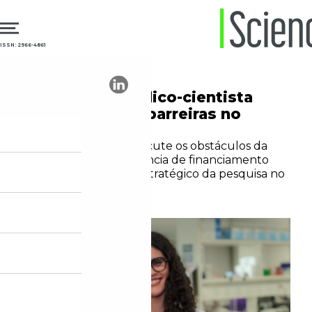
ISSN: 2966-4861
25.02.2026
Formação
Carreira de médico-cientista
ainda enfrenta barreiras no
Brasil
Médica da Fiocruz discute os obstáculos da
carreira dupla, a ausência de financiamento
contínuo e o papel estratégico da pesquisa no
SUS
Yasmim Cunha