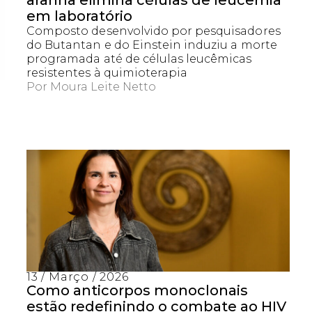
aranha elimina células de leucemia
em laboratório
Composto desenvolvido por pesquisadores
do Butantan e do Einstein induziu a morte
programada até de células leucêmicas
resistentes à quimioterapia
Por
Moura Leite Netto
Captcha obrigatório
Seu e-mail foi cadastrado com sucesso!
13 / Março / 2026
Como anticorpos monoclonais
estão redefinindo o combate ao HIV